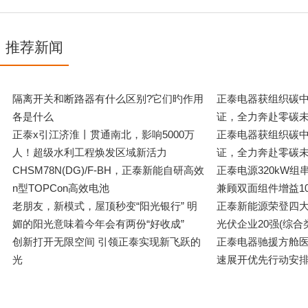
推荐新闻
隔离开关和断路器有什么区别?它们旳作用
正泰电器获组织碳
各是什么
证，全力奔赴零碳未
正泰x引江济淮丨贯通南北，影响5000万
正泰电器获组织碳
人！超级水利工程焕发区域新活力
证，全力奔赴零碳未
CHSM78N(DG)/F-BH，正泰新能自研高效
正泰电源320kW
n型TOPCon高效电池
兼顾双面组件增益1
老朋友，新模式，屋顶秒变“阳光银行” 明
正泰新能源荣登四大排
媚的阳光意味着今年会有两份“好收成”
光伏企业20强(综合
创新打开无限空间 引领正泰实现新飞跃的
正泰电器驰援方舱医
光
速展开优先行动安