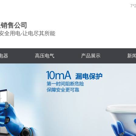
7*
权销售公司
安全用电-让电尽其所能
电器
高压电气
产品展示
新