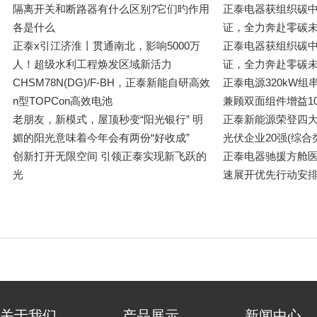
隔离开关和断路器有什么区别?它们旳作用
正泰电器获组织碳
各是什么
证，全力奔赴零碳未
正泰x引江济淮丨贯通南北，影响5000万
正泰电器获组织碳
人！超级水利工程焕发区域新活力
证，全力奔赴零碳未
CHSM78N(DG)/F-BH，正泰新能自研高效
正泰电源320kW
n型TOPCon高效电池
兼顾双面组件增益1
老朋友，新模式，屋顶秒变“阳光银行” 明
正泰新能源荣登四大排
媚的阳光意味着今年会有两份“好收成”
光伏企业20强(综合
创新打开无限空间 引领正泰实现新飞跃的
正泰电器驰援方舱医
光
速展开优先行动安
关于我们
产品展示
新闻中心