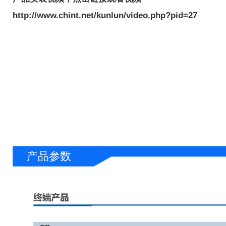
http://www.chint.net/kunlun/video.php?pid=27
产品参数